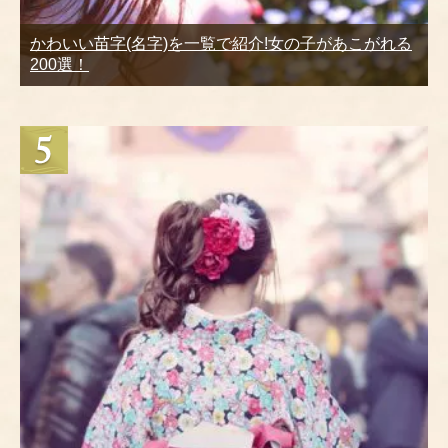
かわいい苗字(名字)を一覧で紹介!女の子があこがれる
200選！