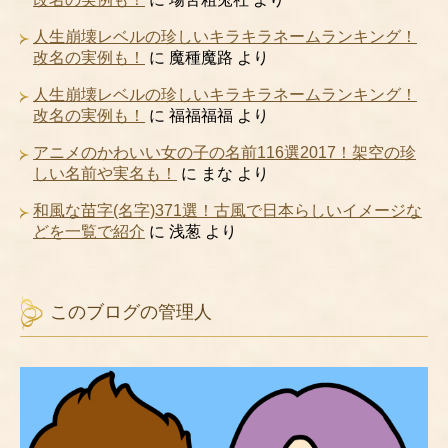
人生崩壊レベルの珍しいキラキラネームランキング！
改名の実例も！
に
魔種魔路
より
人生崩壊レベルの珍しいキラキラネームランキング！
改名の実例も！
に
福福福福
より
アニメのかわいい女の子の名前116選2017！架空の珍
しい名前や実名も！
に
まな
より
和風な苗字(名字)371選！古風で日本らしいイメージな
どを一覧で紹介
に
浅葱
より
このブログの管理人