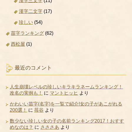
漢字三文字
(11)
漢字二文字
(17)
珍しい
(54)
苗字ランキング
(62)
西松屋
(1)
最近のコメント
人生崩壊レベルの珍しいキラキラネームランキング！
改名の実例も！
に
マントヒッヒ
より
かわいい苗字(名字)を一覧で紹介!女の子があこがれる
200選！
に
苺谷
より
数少ない珍しい女の子の名前ランキング2017！おすす
めなのは？
に
さささあ
より