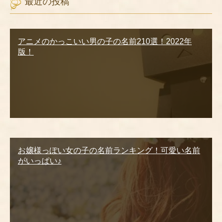
最近の投稿
アニメのかっこいい男の子の名前210選！2022年
版！
お嬢様っぽい女の子の名前ランキング！可愛い名前
がいっぱい♪