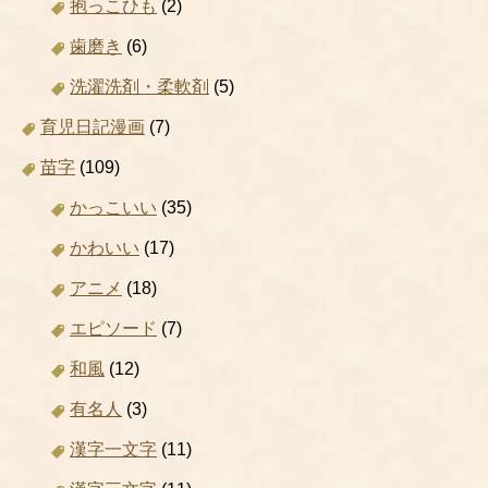
抱っこひも
(2)
歯磨き
(6)
洗濯洗剤・柔軟剤
(5)
育児日記漫画
(7)
苗字
(109)
かっこいい
(35)
かわいい
(17)
アニメ
(18)
エピソード
(7)
和風
(12)
有名人
(3)
漢字一文字
(11)