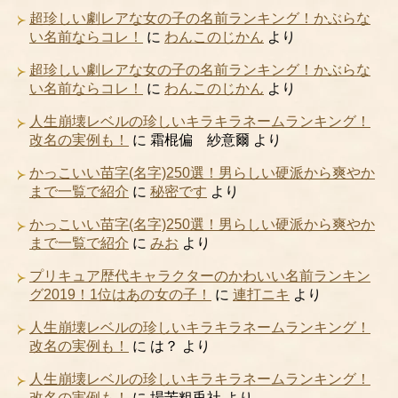
超珍しい劇レアな女の子の名前ランキング！かぶらな
い名前ならコレ！
に
わんこのじかん
より
超珍しい劇レアな女の子の名前ランキング！かぶらな
い名前ならコレ！
に
わんこのじかん
より
人生崩壊レベルの珍しいキラキラネームランキング！
改名の実例も！
に
霜棍偏 紗意爾
より
かっこいい苗字(名字)250選！男らしい硬派から爽やか
まで一覧で紹介
に
秘密です
より
かっこいい苗字(名字)250選！男らしい硬派から爽やか
まで一覧で紹介
に
みお
より
プリキュア歴代キャラクターのかわいい名前ランキン
グ2019！1位はあの女の子！
に
連打ニキ
より
人生崩壊レベルの珍しいキラキラネームランキング！
改名の実例も！
に
は？
より
人生崩壊レベルの珍しいキラキラネームランキング！
改名の実例も！
に
場苦粗兎社
より