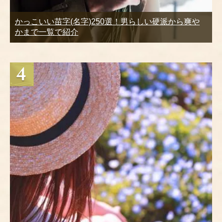
かっこいい苗字(名字)250選！男らしい硬派から爽や
かまで一覧で紹介