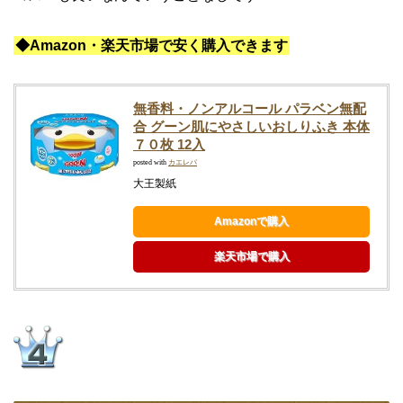
◆Amazon・楽天市場で安く購入できます
無香料・ノンアルコール パラベン無配
合 グーン肌にやさしいおしりふき 本体
７０枚 12入
posted with
カエレバ
大王製紙
Amazonで購入
楽天市場で購入