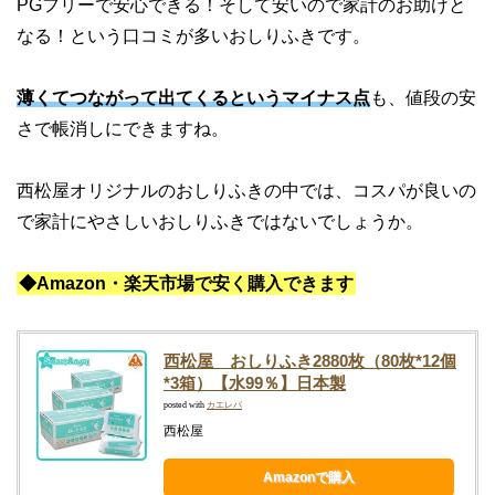
PGフリーで安心できる！そして安いので家計のお助けと
なる！という口コミが多いおしりふきです。
薄くてつながって出てくるというマイナス点
も、値段の安
さで帳消しにできますね。
西松屋オリジナルのおしりふきの中では、コスパが良いの
で家計にやさしいおしりふきではないでしょうか。
◆Amazon・楽天市場で安く購入できます
西松屋 おしりふき2880枚（80枚*12個
*3箱）【水99％】日本製
posted with
カエレバ
西松屋
Amazonで購入