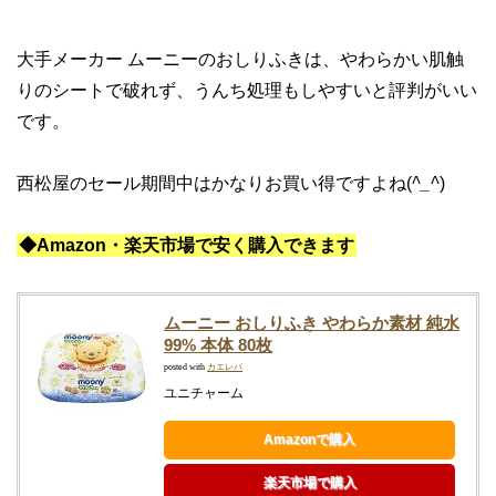
大手メーカー ムーニーのおしりふきは、やわらかい肌触
りのシートで破れず、うんち処理もしやすいと評判がいい
です。
西松屋のセール期間中はかなりお買い得ですよね(
^_^
)
◆Amazon・楽天市場で安く購入できます
ムーニー おしりふき やわらか素材 純水
99% 本体 80枚
posted with
カエレバ
ユニチャーム
Amazonで購入
楽天市場で購入