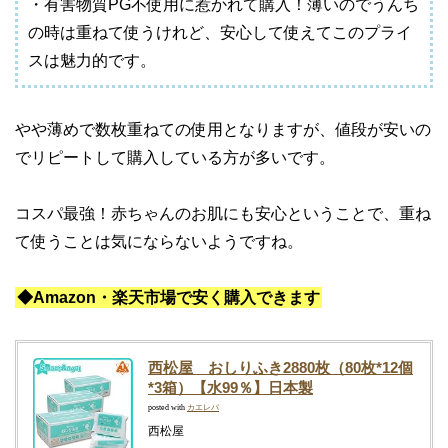
・有害物質PG不使用に惹かれて購入！薄いのでうんち
の時は重ねて使うけれど、安心して使えてこのプライ
スは魅力的です。
やや薄めで数枚重ねての使用となりますが、値段が安いの
でリピートして購入している方が多いです。
コスパ最強！赤ちゃんのお肌にも安心ということで、重ね
て使うことは気にならないようですね。
◆Amazon・楽天市場で安く購入できます
西松屋 おしりふき2880枚（80枚*12個
*3箱）【水99％】日本製
posted with
カエレバ
西松屋