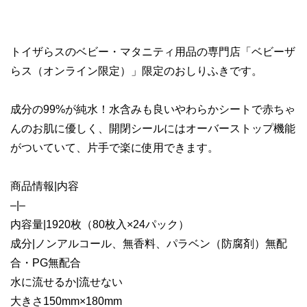
トイザらスのベビー・マタニティ用品の専門店「ベビーザ
らス（オンライン限定）」限定のおしりふきです。
成分の99%が純水！水含みも良いやわらかシートで赤ちゃ
んのお肌に優しく、開閉シールにはオーバーストップ機能
がついていて、片手で楽に使用できます。
商品情報|内容
–|–
内容量|1920枚（80枚入×24パック）
成分|ノンアルコール、無香料、パラベン（防腐剤）無配
合・PG無配合
水に流せるか|流せない
大きさ150mm×180mm