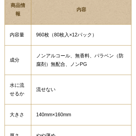
商品情
内容
報
内容量
960枚（80枚入×12パック）
ノンアルコール、無香料、パラベン（防
成分
腐剤）無配合、ノンPG
水に流
流せない
せるか
大きさ
140mm×160mm
厚さ
やや薄め