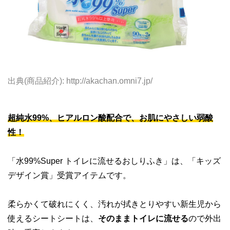
出典(商品紹介): http://akachan.omni7.jp/
超純水99%、ヒアルロン酸配合で、お肌にやさしい弱酸
性！
「水99%Super トイレに流せるおしりふき」は、「キッズ
デザイン賞」受賞アイテムです。
柔らかくて破れにくく、汚れが拭きとりやすい新生児から
使えるシートシートは、
そのままトイレに流せる
ので外出
時に重宝しますよ。