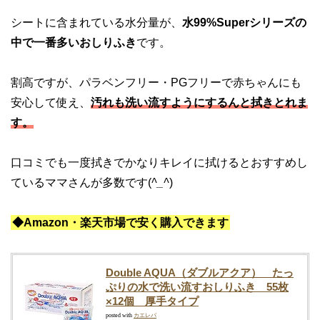
シートに含まれている水分量が、
水99%Superシリーズの
中で一番多いおしりふき
です。
割高ですが、パラベンフリー・PGフリーで赤ちゃんにも
安心して使え、
汚れも洗い流すようにするんと拭きとれま
す。
口コミでも一度拭きでかなりキレイに拭けるとおすすめし
ているママさんが多数です(
^_^
)
◆Amazon・楽天市場で安く購入できます
Double AQUA（ダブルアクア） たっ
ぷりの水で洗い流すおしりふき 55枚
×12個 厚手タイプ
posted with
カエレバ