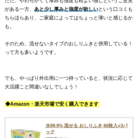
がある一方、
あと少し厚みと強度が欲しい
という口コミも
ちらほらあり、ご家庭によってはちょっと薄いと感じるか
も。
そのため、流せないタイプのおしりふきと併用している！
って方も多いようです。
でも、やっぱり外出用に一つ持っていると、状況に応じて
大活躍こと間違いなしでしょう！
◆Amazon・楽天市場で安く購入できます
水99.9% 流せる おしりふき 60枚入×3パ
ック
posted with
カエレバ