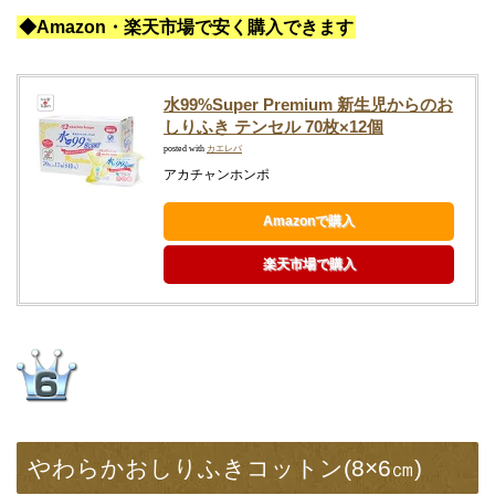
◆Amazon・楽天市場で安く購入できます
水99%Super Premium 新生児からのお
しりふき テンセル 70枚×12個
posted with
カエレバ
アカチャンホンポ
Amazonで購入
楽天市場で購入
やわらかおしりふきコットン(8×6㎝)