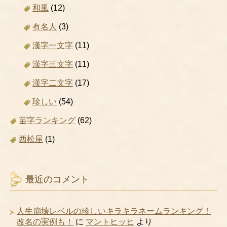
和風
(12)
有名人
(3)
漢字一文字
(11)
漢字三文字
(11)
漢字二文字
(17)
珍しい
(54)
苗字ランキング
(62)
西松屋
(1)
最近のコメント
人生崩壊レベルの珍しいキラキラネームランキング！
改名の実例も！
に
マントヒッヒ
より