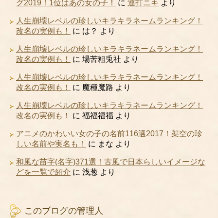
グ2019！1位はあの女の子！
に
連打ニキ
より
人生崩壊レベルの珍しいキラキラネームランキング！
改名の実例も！
に
は？
より
人生崩壊レベルの珍しいキラキラネームランキング！
改名の実例も！
に
場苦粗兎社
より
人生崩壊レベルの珍しいキラキラネームランキング！
改名の実例も！
に
魔種魔路
より
人生崩壊レベルの珍しいキラキラネームランキング！
改名の実例も！
に
福福福福
より
アニメのかわいい女の子の名前116選2017！架空の珍
しい名前や実名も！
に
まな
より
和風な苗字(名字)371選！古風で日本らしいイメージな
どを一覧で紹介
に
浅葱
より
このブログの管理人