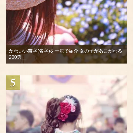
かわいい苗字(名字)を一覧で紹介!女の子があこがれる
200選！