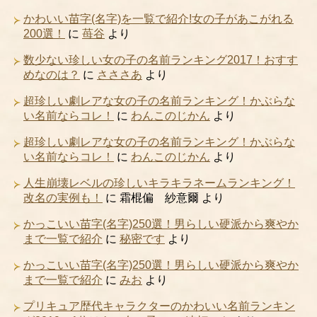
かわいい苗字(名字)を一覧で紹介!女の子があこがれる
200選！
に
苺谷
より
数少ない珍しい女の子の名前ランキング2017！おすす
めなのは？
に
さささあ
より
超珍しい劇レアな女の子の名前ランキング！かぶらな
い名前ならコレ！
に
わんこのじかん
より
超珍しい劇レアな女の子の名前ランキング！かぶらな
い名前ならコレ！
に
わんこのじかん
より
人生崩壊レベルの珍しいキラキラネームランキング！
改名の実例も！
に
霜棍偏 紗意爾
より
かっこいい苗字(名字)250選！男らしい硬派から爽やか
まで一覧で紹介
に
秘密です
より
かっこいい苗字(名字)250選！男らしい硬派から爽やか
まで一覧で紹介
に
みお
より
プリキュア歴代キャラクターのかわいい名前ランキン