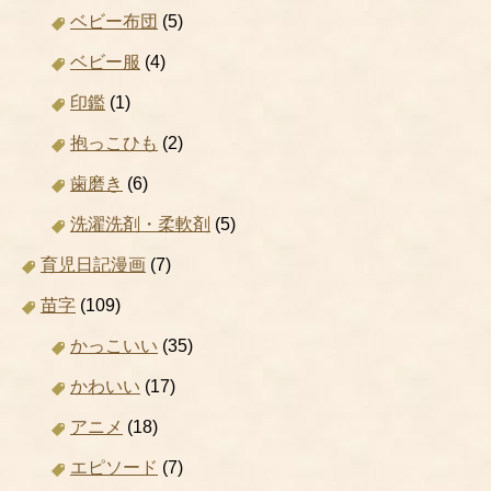
ベビー布団
(5)
ベビー服
(4)
印鑑
(1)
抱っこひも
(2)
歯磨き
(6)
洗濯洗剤・柔軟剤
(5)
育児日記漫画
(7)
苗字
(109)
かっこいい
(35)
かわいい
(17)
アニメ
(18)
エピソード
(7)