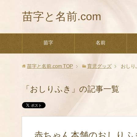
苗字と名前.com
苗字
名前
苗字と名前.com
TOP
育児グッズ
おしり
「おしりふき」の記事一覧
赤ちゃん本舗のおしりふ