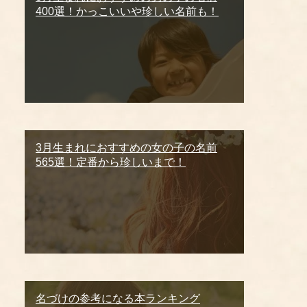
400選！かっこいいや珍しい名前も！
3月生まれにおすすめの女の子の名前
565選！定番から珍しいまで！
名づけの参考になる本ランキング