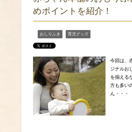
めポイントを紹介！
おしりふき
育児グッズ
今回は、
ジナルお
を揃える
方も多い
ん・・・