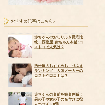
おすすめ記事はこちら♪
赤ちゃんのおしりふき徹底比
較！西松屋･赤ちゃん本舗･コ
ストコで人気は？
西松屋のおすすめおしりふき
ランキング！人気メーカーの
コストや口コミは？
赤ちゃんの名前を姓名判断！
男の子や女の子の名付けに役
立つサイト8選