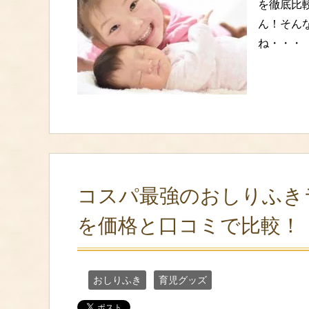
を徹底比
ん！そん
ね・・・
コスパ最強のおしりふき
を価格と口コミで比較！
おしりふき
育児グッズ