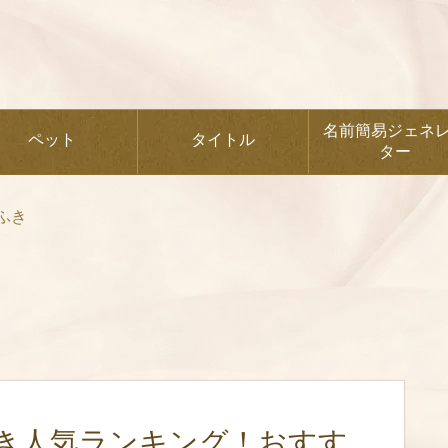
名前簡易ジェネ
ペット
タイトル
ター
ふき
き人気ランキング！おすす