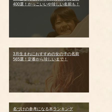
400選！かっこいいや珍しい名前も！
3月生まれにおすすめの女の子の名前
565選！定番から珍しいまで！
名づけの参考になる本ランキング