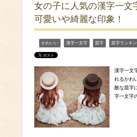
女の子に人気の漢字一文字
可愛いや綺麗な印象！
かわいい
漢字一文字
苗字
苗字ランキン
漢字一文
れるかわ
敵な苗字に
字一文字