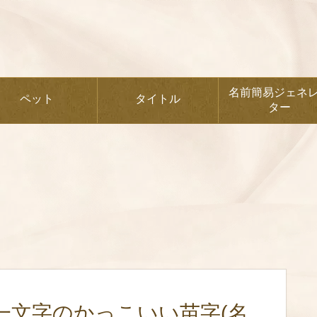
名前簡易ジェネ
ペット
タイトル
ター
一文字のかっこいい苗字(名