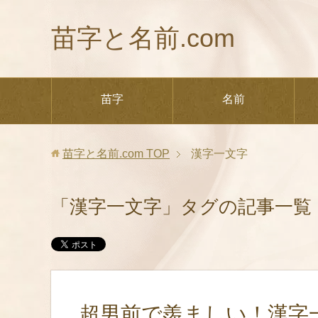
苗字と名前.com
苗字
名前
苗字と名前.com
TOP
漢字一文字
「漢字一文字」タグの記事一覧
超男前で羨ましい！漢字