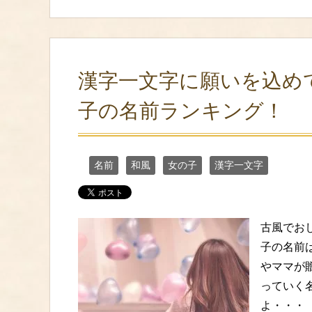
漢字一文字に願いを込め
子の名前ランキング！
名前
和風
女の子
漢字一文字
古風でお
子の名前
やママが
っていく
よ・・・