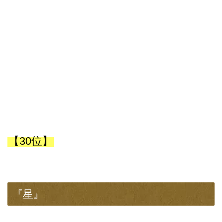
【30位】
『星』