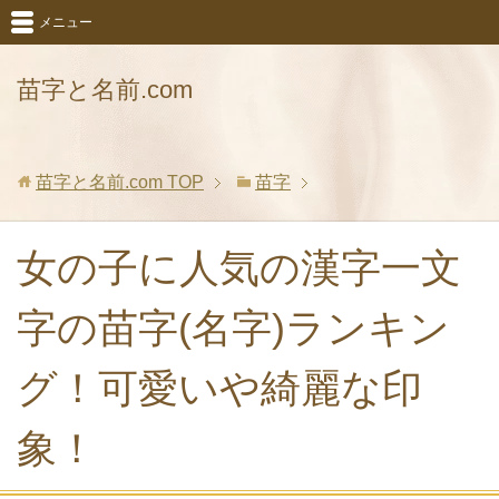
メニュー
苗字と名前.com
苗字と名前.com
TOP
苗字
女の子に人気の漢字一文
字の苗字(名字)ランキン
グ！可愛いや綺麗な印
象！