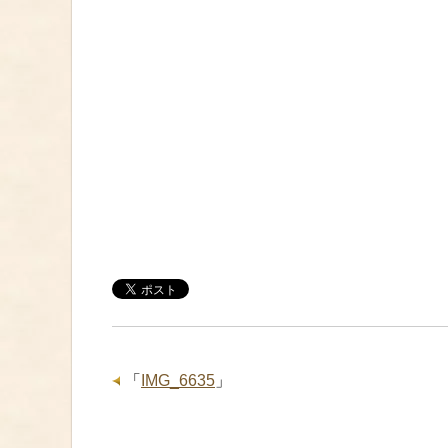
「
IMG_6635
」