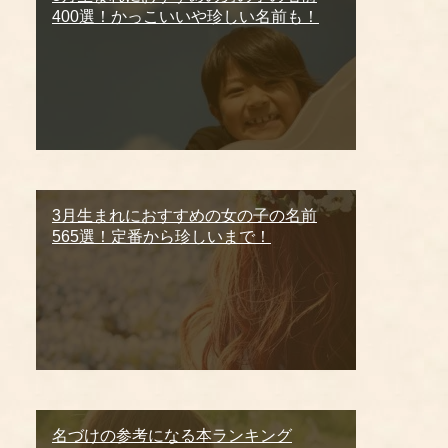
400選！かっこいいや珍しい名前も！
3月生まれにおすすめの女の子の名前
565選！定番から珍しいまで！
名づけの参考になる本ランキング