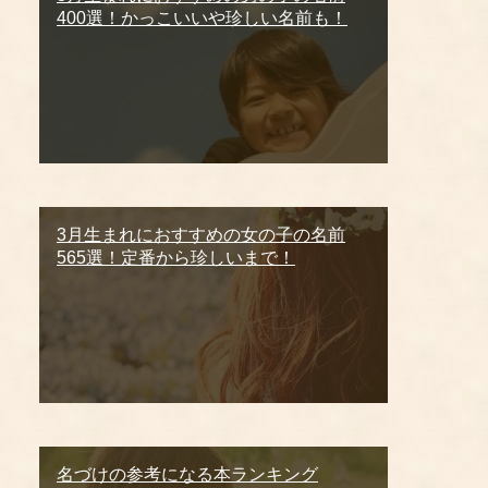
400選！かっこいいや珍しい名前も！
3月生まれにおすすめの女の子の名前
565選！定番から珍しいまで！
名づけの参考になる本ランキング