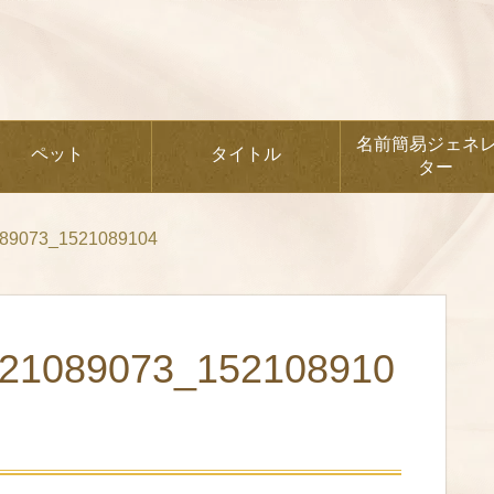
名前簡易ジェネ
ペット
タイトル
ター
89073_1521089104
521089073_152108910