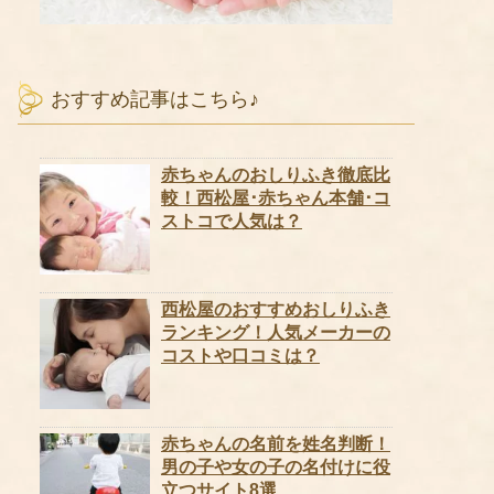
おすすめ記事はこちら♪
赤ちゃんのおしりふき徹底比
較！西松屋･赤ちゃん本舗･コ
ストコで人気は？
西松屋のおすすめおしりふき
ランキング！人気メーカーの
コストや口コミは？
赤ちゃんの名前を姓名判断！
男の子や女の子の名付けに役
立つサイト8選