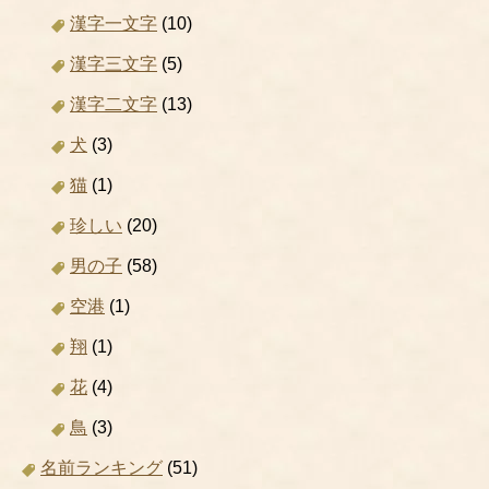
漢字一文字
(10)
漢字三文字
(5)
漢字二文字
(13)
犬
(3)
猫
(1)
珍しい
(20)
男の子
(58)
空港
(1)
翔
(1)
花
(4)
鳥
(3)
名前ランキング
(51)