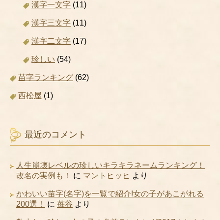
漢字一文字
(11)
漢字三文字
(11)
漢字二文字
(17)
珍しい
(54)
苗字ランキング
(62)
西松屋
(1)
最近のコメント
人生崩壊レベルの珍しいキラキラネームランキング！
改名の実例も！
に
マントヒッヒ
より
かわいい苗字(名字)を一覧で紹介!女の子があこがれる
200選！
に
苺谷
より