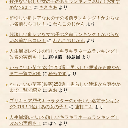
数少ない珍しい女の子の名前ランキング2017！おすす
めなのは？
に
さささあ
より
超珍しい劇レアな女の子の名前ランキング！かぶらな
い名前ならコレ！
に
わんこのじかん
より
超珍しい劇レアな女の子の名前ランキング！かぶらな
い名前ならコレ！
に
わんこのじかん
より
人生崩壊レベルの珍しいキラキラネームランキング！
改名の実例も！
に
霜棍偏 紗意爾
より
かっこいい苗字(名字)250選！男らしい硬派から爽やか
まで一覧で紹介
に
秘密です
より
かっこいい苗字(名字)250選！男らしい硬派から爽やか
まで一覧で紹介
に
みお
より
プリキュア歴代キャラクターのかわいい名前ランキン
グ2019！1位はあの女の子！
に
連打ニキ
より
人生崩壊レベルの珍しいキラキラネームランキング！
改名の実例も！
に
は？
より