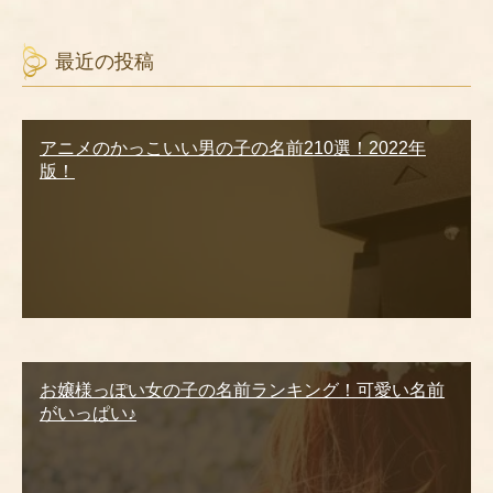
最近の投稿
アニメのかっこいい男の子の名前210選！2022年
版！
お嬢様っぽい女の子の名前ランキング！可愛い名前
がいっぱい♪