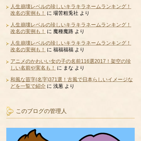
人生崩壊レベルの珍しいキラキラネームランキング！
改名の実例も！
に
場苦粗兎社
より
人生崩壊レベルの珍しいキラキラネームランキング！
改名の実例も！
に
魔種魔路
より
人生崩壊レベルの珍しいキラキラネームランキング！
改名の実例も！
に
福福福福
より
アニメのかわいい女の子の名前116選2017！架空の珍
しい名前や実名も！
に
まな
より
和風な苗字(名字)371選！古風で日本らしいイメージな
どを一覧で紹介
に
浅葱
より
このブログの管理人