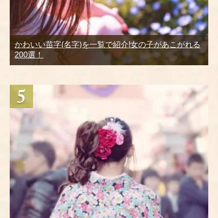
かわいい苗字(名字)を一覧で紹介!女の子があこがれる
200選！