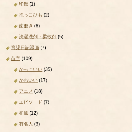
印鑑
(1)
抱っこひも
(2)
歯磨き
(6)
洗濯洗剤・柔軟剤
(5)
育児日記漫画
(7)
苗字
(109)
かっこいい
(35)
かわいい
(17)
アニメ
(18)
エピソード
(7)
和風
(12)
有名人
(3)