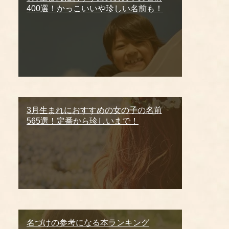
400選！かっこいいや珍しい名前も！
3月生まれにおすすめの女の子の名前
565選！定番から珍しいまで！
名づけの参考になる本ランキング