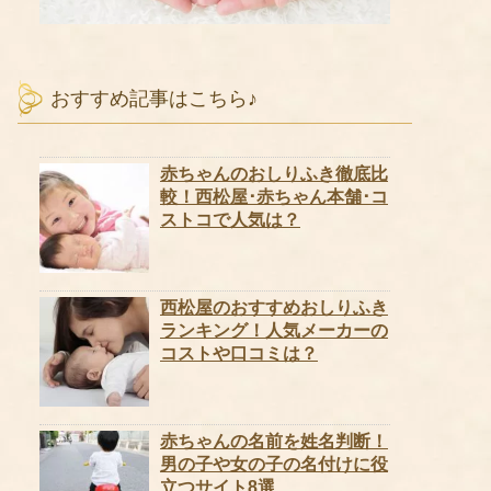
おすすめ記事はこちら♪
赤ちゃんのおしりふき徹底比
較！西松屋･赤ちゃん本舗･コ
ストコで人気は？
西松屋のおすすめおしりふき
ランキング！人気メーカーの
コストや口コミは？
赤ちゃんの名前を姓名判断！
男の子や女の子の名付けに役
立つサイト8選