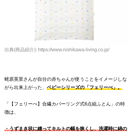
出典(商品紹介): https://www.nishikawa-living.co.jp/
蛯原英里さんが自分の赤ちゃんが使うことをイメージしな
がら出来上がった、
ベビーシリーズの「フェリーべ」。
「【フェリーべ】合繊カバーリング式6点組ふとん」の特
徴は、
・うずまき状に縫ってキルトの幅を狭くし、洗濯時に綿の