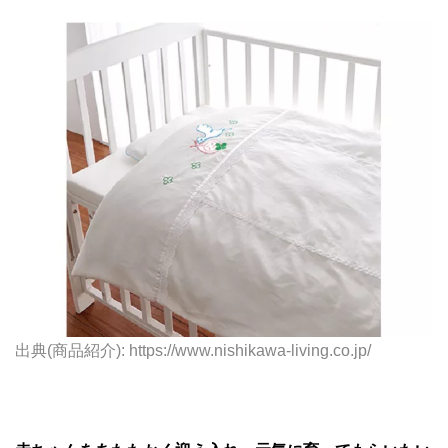
出典(商品紹介): https://www.nishikawa-living.co.jp/