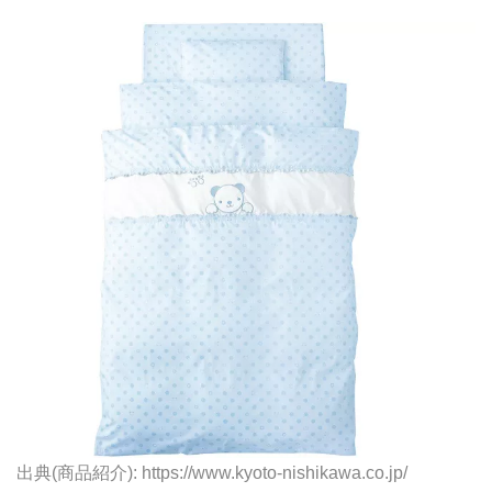
出典(商品紹介): https://www.kyoto-nishikawa.co.jp/