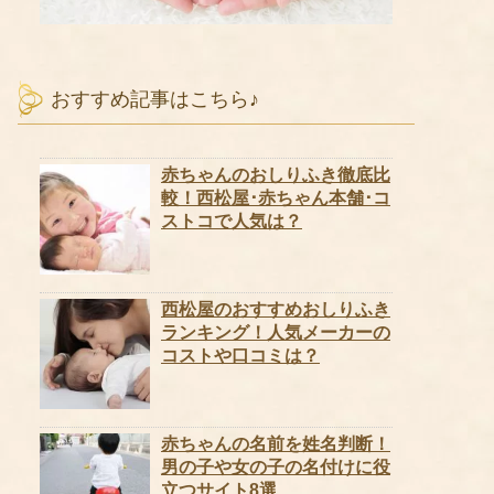
おすすめ記事はこちら♪
赤ちゃんのおしりふき徹底比
較！西松屋･赤ちゃん本舗･コ
ストコで人気は？
西松屋のおすすめおしりふき
ランキング！人気メーカーの
コストや口コミは？
赤ちゃんの名前を姓名判断！
男の子や女の子の名付けに役
立つサイト8選