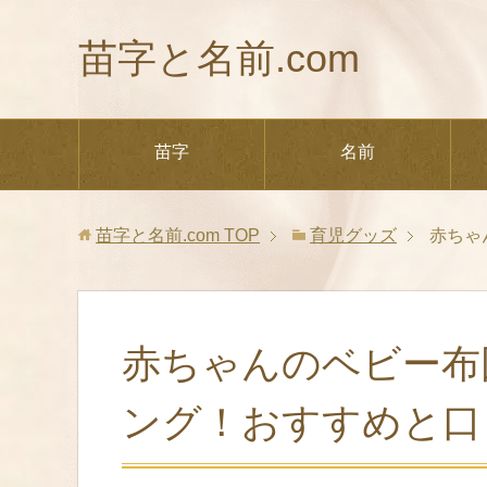
苗字と名前.com
苗字
名前
苗字と名前.com
TOP
育児グッズ
赤ちゃ
赤ちゃんのベビー布
ング！おすすめと口