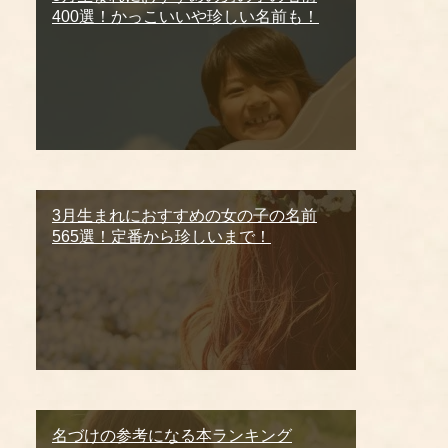
400選！かっこいいや珍しい名前も！
3月生まれにおすすめの女の子の名前
565選！定番から珍しいまで！
名づけの参考になる本ランキング