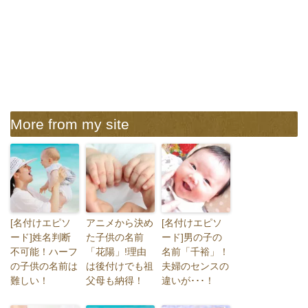
More from my site
[名付けエピソ
アニメから決め
[名付けエピソ
ード]姓名判断
た子供の名前
ード]男の子の
不可能！ハーフ
「花陽」!理由
名前「千裕」！
の子供の名前は
は後付けでも祖
夫婦のセンスの
難しい！
父母も納得！
違いが･･･！