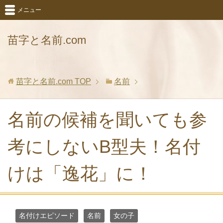
メニュー
苗字と名前.com
苗字と名前.com
TOP
名前
名前の候補を聞いても参
考にしないB型夫！名付
けは「逸花」に！
名付けエピソード
名前
女の子