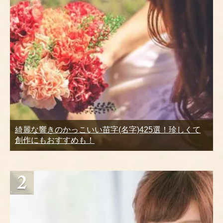
綺麗な響きのかっこいい苗字(名字)425選！珍しくて
創作にもおすすめも！