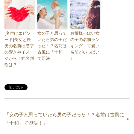
[名付けエピソ
女の子と思って
お嬢様っぽい女
ード]長女と長
いたら男の子だ
の子の名前ラン
男の名前は漢字
った！？名前は
キング！可愛い
の響きやイメー
古風に「十和」
名前がいっぱい
ジから！姓名判
で即決！
♪
断は？
「
女の子と思っていたら男の子だった！？名前は古風に
「十和」で即決！
」