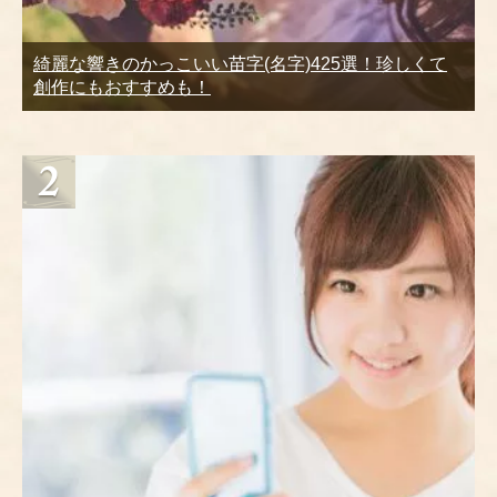
綺麗な響きのかっこいい苗字(名字)425選！珍しくて
創作にもおすすめも！