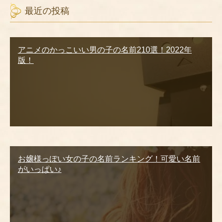
最近の投稿
アニメのかっこいい男の子の名前210選！2022年
版！
お嬢様っぽい女の子の名前ランキング！可愛い名前
がいっぱい♪