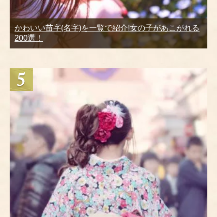
かわいい苗字(名字)を一覧で紹介!女の子があこがれる
200選！