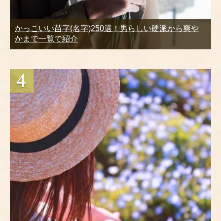
かっこいい苗字(名字)250選！男らしい硬派から爽や
かまで一覧で紹介