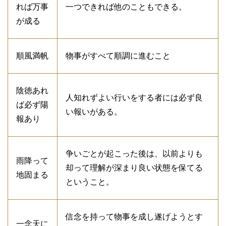
れば万事
一つできれば他のこともできる。
が成る
順風満帆
物事がすべて順調に進むこと
陰徳あれ
人知れずよい行いをする者には必ず良
ば必ず陽
い報いがある。
報あり
争いごとが起こった後は、以前よりも
雨降って
却って理解が深まり良い状態を保てる
地固まる
ということ。
信念を持って物事を成し遂げようとす
一念天に