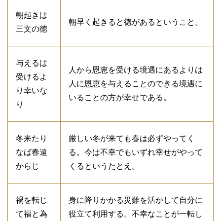
朝起きは
朝早く起きると徳があるということ。
三文の徳
与えるは
人から恩恵を受ける境遇にあるよりは
受けるよ
人に恩恵を与えることのできる境遇に
り幸いな
いることの方が幸せである。
り
冬来たり
厳しい冬が来ても春は必ずやってく
なば春遠
る。今は不幸でもいずれ幸せがやって
からじ
くるというたとえ。
禍を転じ
身に降りかかる災難を活かして自分に
て福と為
役立て利用する。不幸なことが一転し