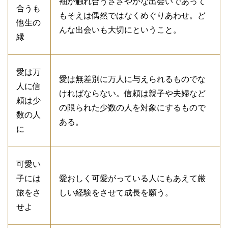
袖が触れ合うささやかな出会いであって
合うも
もそえは偶然ではなくめぐりあわせ。ど
他生の
んな出会いも大切にということ。
縁
愛は万
愛は無差別に万人に与えられるものでな
人に信
ければならない。信頼は親子や夫婦など
頼は少
の限られた少数の人を対象にするもので
数の人
ある。
に
可愛い
子には
愛おしく可愛がっている人にもあえて厳
旅をさ
しい経験をさせて成長を願う。
せよ