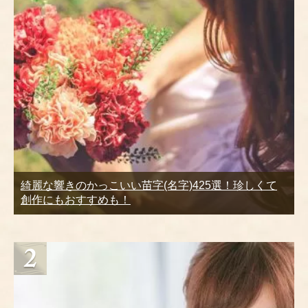
綺麗な響きのかっこいい苗字(名字)425選！珍しくて
創作にもおすすめも！