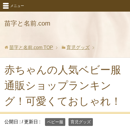
メニュー
苗字と名前.com
苗字と名前.com
TOP
育児グッズ
赤ちゃんの人気ベビー服
通販ショップランキン
グ！可愛くておしゃれ！
公開日 :
/ 更新日 :
ベビー服
育児グッズ