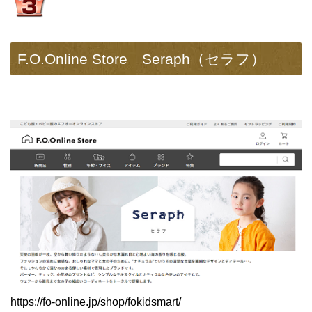
F.O.Online Store Seraph（セラフ）
https://fo-online.jp/shop/fokidsmart/