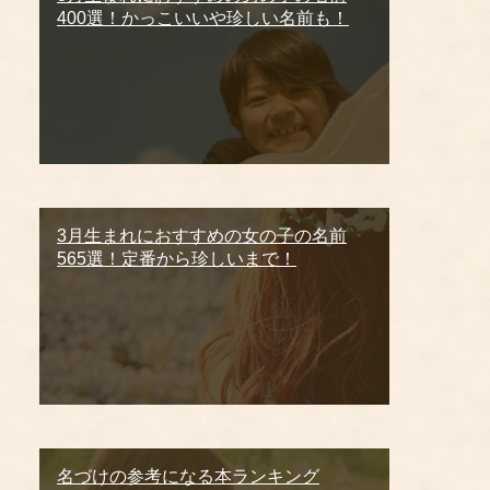
400選！かっこいいや珍しい名前も！
3月生まれにおすすめの女の子の名前
565選！定番から珍しいまで！
名づけの参考になる本ランキング