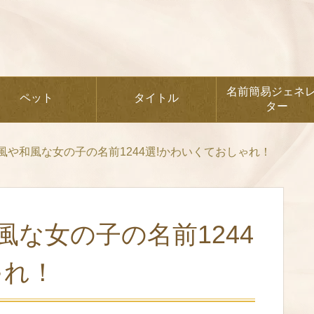
名前簡易ジェネ
ペット
タイトル
ター
風や和風な女の子の名前1244選!かわいくておしゃれ！
な女の子の名前1244
ゃれ！