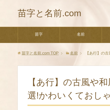
苗字と名前.com
苗字
名前
苗字と名前.com
TOP
名前
【あ行】の古
【あ行】の古風や和風
選!かわいくておし