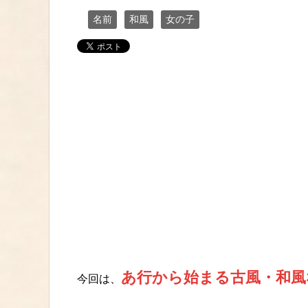
名前
和風
女の子
あ行から始まる古風・和風
今回は、