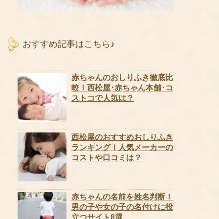
おすすめ記事はこちら♪
赤ちゃんのおしりふき徹底比
較！西松屋･赤ちゃん本舗･コ
ストコで人気は？
西松屋のおすすめおしりふき
ランキング！人気メーカーの
コストや口コミは？
赤ちゃんの名前を姓名判断！
男の子や女の子の名付けに役
立つサイト8選