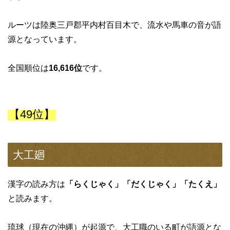
ルーツは陸奥三戸郡平内村百目木で、流水や馬車の音が語
源となっています。
全国順位は
16,616位
です。
【49位】
大工廻
漢字の読み方は
「らくじゃく」「だくじゃく」「たくえ」
と読みます。
琉球（現在の沖縄）が起源で、大工職のいる町が語源とな