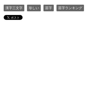
漢字三文字
珍しい
苗字
苗字ランキング