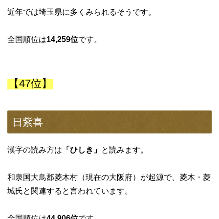
近年では埼玉県に多くみられるそうです。
全国順位は
14,259位
です。
【47位】
日紫喜
漢字の読み方は
「ひしき」
と読みます。
和泉国大鳥郡菱木村（現在の大阪府）が起源で、菱木・菱
城氏と関連すると言われています。
全国順位は
44,906位
です。