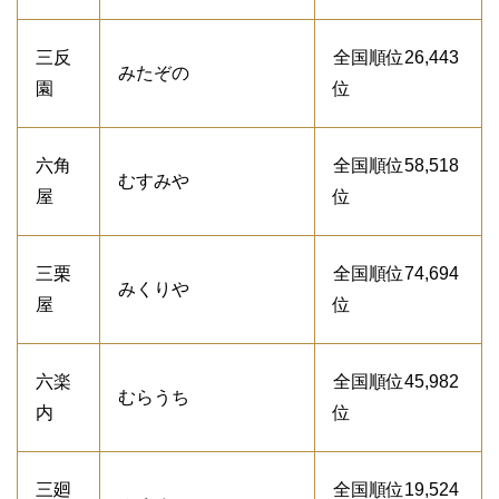
三反
全国順位26,443
みたぞの
園
位
六角
全国順位58,518
むすみや
屋
位
三栗
全国順位74,694
みくりや
屋
位
六楽
全国順位45,982
むらうち
内
位
三廻
全国順位19,524