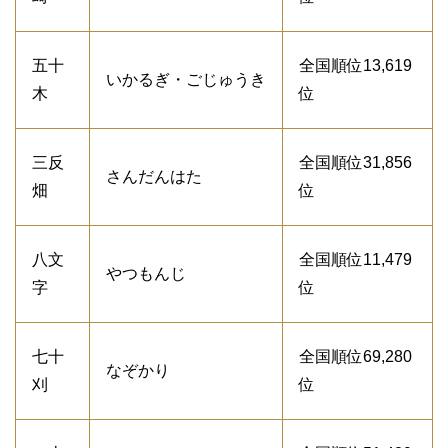
五十
全国順位13,619
いかるぎ・ごじゅうき
木
位
三反
全国順位31,856
さんだんはた
畑
位
八文
全国順位11,479
やつもんじ
字
位
七十
全国順位69,280
なぞかり
刈
位