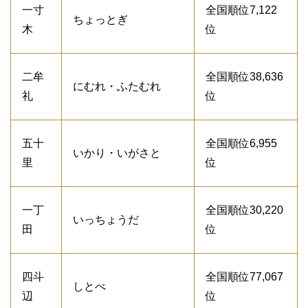
一寸
全国順位7,122
ちょっとぎ
木
位
二牟
全国順位38,636
にむれ・ふたむれ
礼
位
五十
全国順位6,955
いかり・いがさと
里
位
一丁
全国順位30,220
いっちょうだ
田
位
四斗
全国順位77,067
しとべ
辺
位