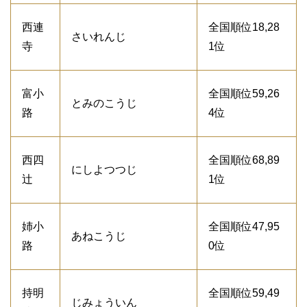
西連
全国順位18,28
さいれんじ
寺
1位
富小
全国順位59,26
とみのこうじ
路
4位
西四
全国順位68,89
にしよつつじ
辻
1位
姉小
全国順位47,95
あねこうじ
路
0位
持明
全国順位59,49
じみょういん