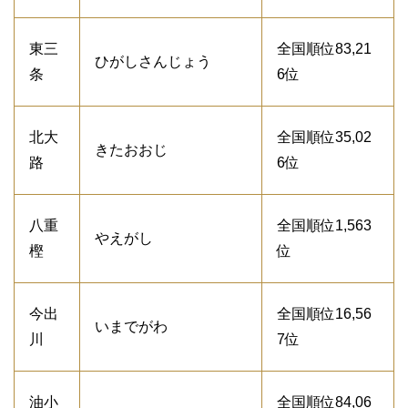
東三
全国順位83,21
ひがしさんじょう
条
6位
北大
全国順位35,02
きたおおじ
路
6位
八重
全国順位1,563
やえがし
樫
位
今出
全国順位16,56
いまでがわ
川
7位
油小
全国順位84,06