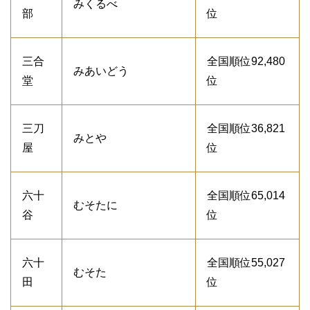
みくるべ
部
位
三合
全国順位92,480
みあいどう
堂
位
三刀
全国順位36,821
みとや
屋
位
六十
全国順位65,014
むそたに
谷
位
六十
全国順位55,027
むそた
田
位