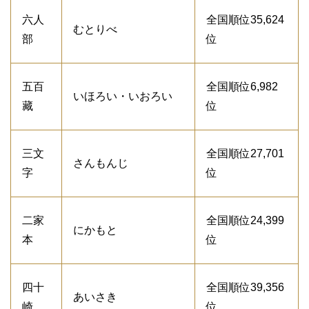
六人
全国順位35,624
むとりべ
部
位
五百
全国順位6,982
いほろい・いおろい
藏
位
三文
全国順位27,701
さんもんじ
字
位
二家
全国順位24,399
にかもと
本
位
四十
全国順位39,356
あいさき
崎
位