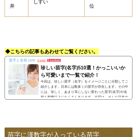
しすい
井
位
◆こちらの記事もあわせてご覧ください。
苗字と名前.com
1 user
3 pockets
珍しい苗字(名字)510選！かっこいいか
ら可愛いまで一覧で紹介！
今回は、珍しい苗字（名字）をイメージごとに分類してご
紹介します。日本には数多くの苗字が存在します。その中
には、珍しく、あまり耳にしない変わった苗字(名字)や名
前も想像以上にたくさんあります。今回は、そんな日本の
珍しい苗字(名字)をイメージに分けて一覧でご紹介しま
す。珍しい苗字(名字)を一覧で紹介！かっこいい名前から
可愛い名前まで！珍しい苗字に思うイメージは、一人ひと
り全く異なるイメージだと思います。その名字にどんなイ
メージを持つのか･･･まだ見ぬ人を想像するのって難しい
ですよね？今回は、そんな珍しい日...
苗字に漢数字が入っている苗字