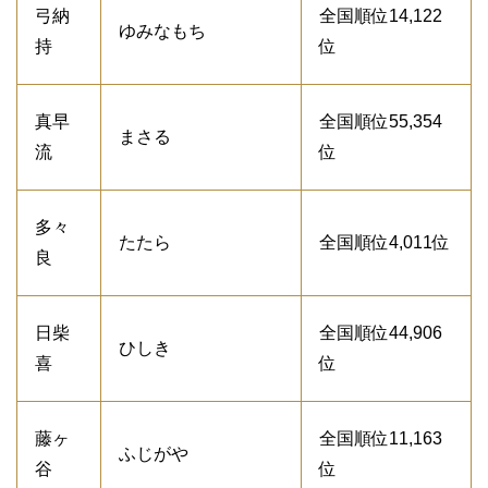
弓納
全国順位14,122
ゆみなもち
持
位
真早
全国順位55,354
まさる
流
位
多々
たたら
全国順位4,011位
良
日柴
全国順位44,906
ひしき
喜
位
藤ヶ
全国順位11,163
ふじがや
谷
位