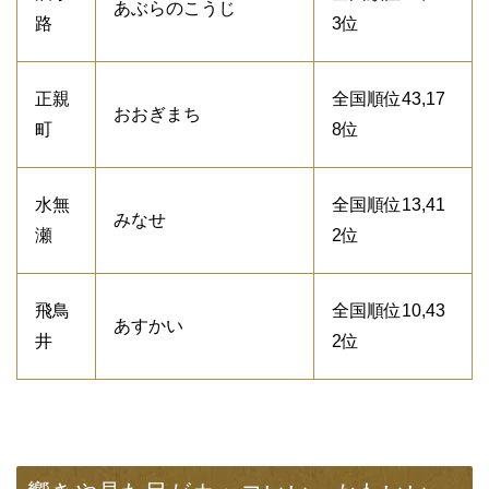
あぶらのこうじ
路
3位
正親
全国順位43,17
おおぎまち
町
8位
水無
全国順位13,41
みなせ
瀬
2位
飛鳥
全国順位10,43
あすかい
井
2位