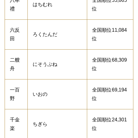
八牟
全国順位55,665
はちむれ
禮
位
六反
全国順位11,084
ろくたんだ
田
位
二艘
全国順位68,309
にそうぶね
舟
位
一百
全国順位69,194
いおの
野
位
千金
全国順位24,301
ちぎら
楽
位