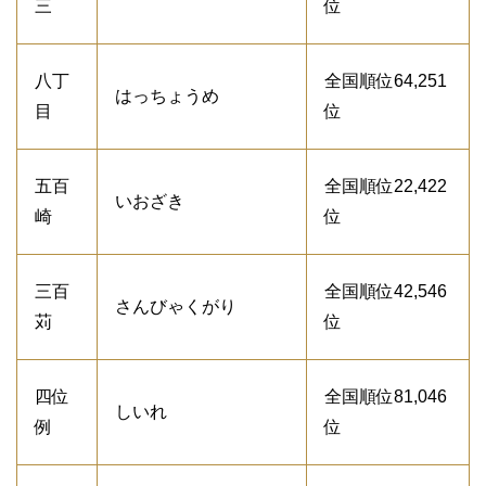
三
位
八丁
全国順位64,251
はっちょうめ
目
位
五百
全国順位22,422
いおざき
崎
位
三百
全国順位42,546
さんびゃくがり
苅
位
四位
全国順位81,046
しいれ
例
位