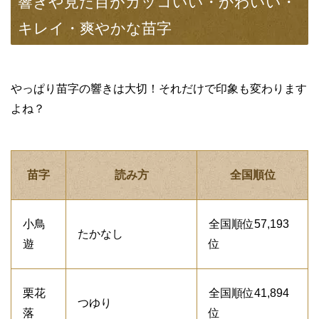
響きや見た目がカッコいい・かわいい・
キレイ・爽やかな苗字
やっぱり苗字の響きは大切！それだけで印象も変わります
よね？
苗字
読み方
全国順位
小鳥
全国順位57,193
たかなし
遊
位
栗花
全国順位41,894
つゆり
落
位