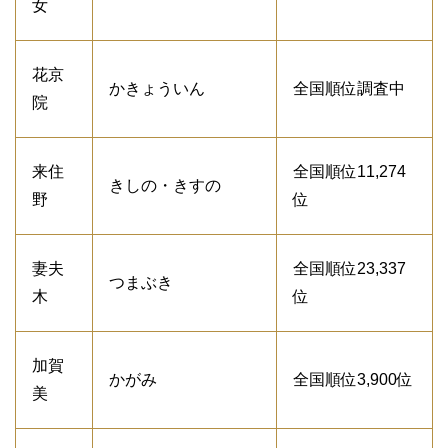
女
花京
かきょういん
全国順位調査中
院
来住
全国順位11,274
きしの・きすの
野
位
妻夫
全国順位23,337
つまぶき
木
位
加賀
かがみ
全国順位3,900位
美