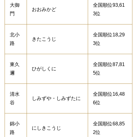
大御
全国順位93,61
おおみかど
門
3位
北小
全国順位18,29
きたこうじ
路
3位
東久
全国順位87,81
ひがしくに
邇
5位
清水
全国順位16,48
しみずや・しみずたに
谷
6位
錦小
全国順位68,85
にしきこうじ
路
2位