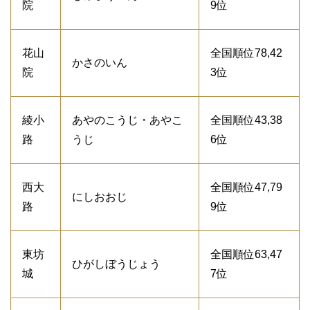
院
9位
花山
全国順位78,42
かさのいん
院
3位
綾小
あやのこうじ・あやこ
全国順位43,38
路
うじ
6位
西大
全国順位47,79
にしおおじ
路
9位
東坊
全国順位63,47
ひがしぼうじょう
城
7位