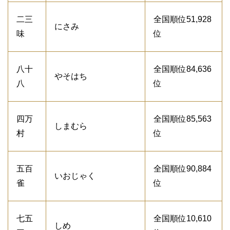
二三
全国順位51,928
にさみ
味
位
八十
全国順位84,636
やそはち
八
位
四万
全国順位85,563
しまむら
村
位
五百
全国順位90,884
いおじゃく
雀
位
七五
全国順位10,610
しめ