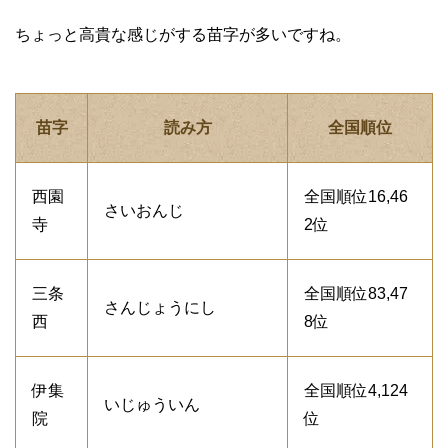
ちょっと高貴な感じがする苗字が多いですね。
苗字
読み方
全国順位
西園
全国順位16,46
さいおんじ
寺
2位
三条
全国順位83,47
さんじょうにし
西
8位
伊集
全国順位4,124
いじゅういん
院
位