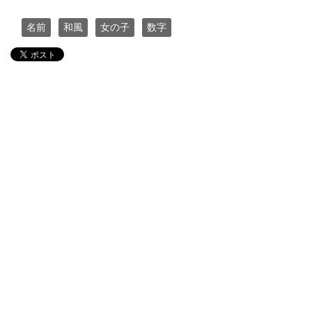
名前
和風
女の子
数字