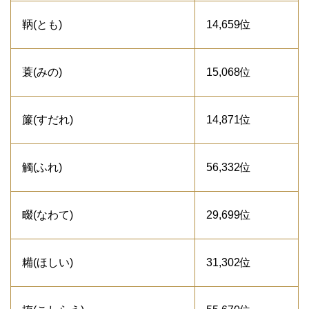
鞆(とも)
14,659位
蓑(みの)
15,068位
簾(すだれ)
14,871位
觸(ふれ)
56,332位
畷(なわて)
29,699位
糒(ほしい)
31,302位