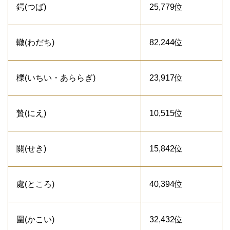
鍔(つば)
25,779位
轍(わだち)
82,244位
櫟(いちい・あららぎ)
23,917位
贄(にえ)
10,515位
關(せき)
15,842位
處(ところ)
40,394位
圍(かこい)
32,432位