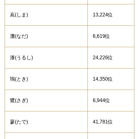
嶌(しま)
13,224位
灘(なだ)
6,619位
漆(うるし)
24,226位
鴇(とき)
14,350位
鷺(さぎ)
6,944位
蓼(たで)
41,781位