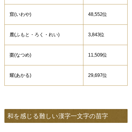
窟(いわや)
48,552位
麓(ふもと・ろく・れい)
3,843位
棗(なつめ)
11,509位
耀(あかる)
29,697位
和を感じる難しい漢字一文字の苗字