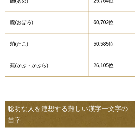
飴(あめ)
25,764位
朧(おぼろ)
60,702位
蛸(たこ)
50,585位
蕪(かぶ・かぶら)
26,105位
聡明な人を連想する難しい漢字一文字の
苗字