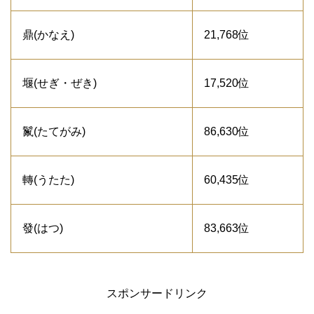
鼎(かなえ)
21,768位
堰(せぎ・ぜき)
17,520位
鬣(たてがみ)
86,630位
轉(うたた)
60,435位
發(はつ)
83,663位
スポンサードリンク