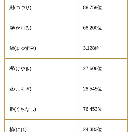
綴(つづり)
88,759位
馨(かおる)
68,200位
黛(まゆずみ)
3,128位
欅(けやき)
27,606位
蓬(よもぎ)
28,545位
梔(くちなし)
76,453位
楡(にれ)
24,383位