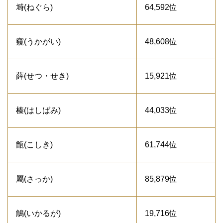
塒(ねぐら)
64,592位
窺(うかがい)
48,608位
薛(せつ・せき)
15,921位
榛(はしばみ)
44,033位
甑(こしき)
61,744位
屬(さっか)
85,879位
鵤(いかるが)
19,716位