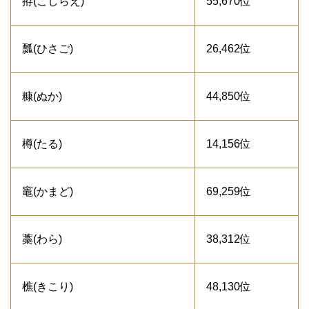
拵(こしらえ)
55,670位
瓢(ひさご)
26,462位
糠(ぬか)
44,850位
樽(たる)
14,156位
竈(かまど)
69,259位
藁(わら)
38,312位
樵(きこり)
48,130位