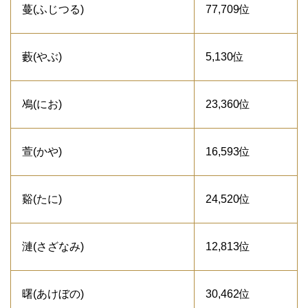
蔓(ふじつる)
77,709位
藪(やぶ)
5,130位
鳰(にお)
23,360位
萱(かや)
16,593位
谿(たに)
24,520位
漣(さざなみ)
12,813位
曙(あけぼの)
30,462位