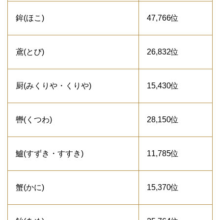
鉾(ほこ)
47,766位
鳶(とび)
26,832位
厨(みくりや・くりや)
15,430位
轡(くつわ)
28,150位
鱸(すずき・すすき)
11,785位
蟹(かに)
15,370位