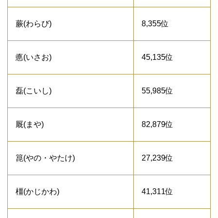
蕨(わらび)
8,355位
悳(いさお)
45,135位
磊(こいし)
55,985位
厩(まや)
82,879位
箟(やの・やたけ)
27,239位
橿(かじかわ)
41,311位