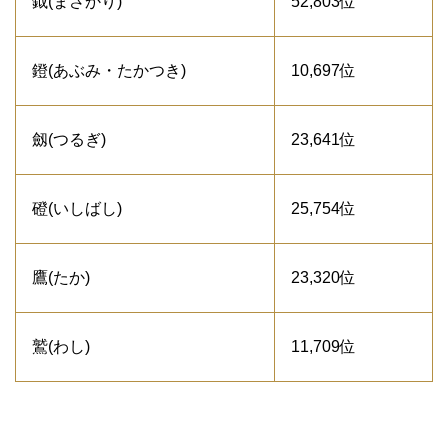
鉞(まさかり)
52,803位
鐙(あぶみ・たかつき)
10,697位
劔(つるぎ)
23,641位
磴(いしばし)
25,754位
鷹(たか)
23,320位
鷲(わし)
11,709位