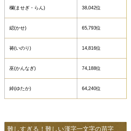
欄(ませぎ・らん)
38,042位
綛(かせ)
65,793位
祷(いのり)
14,816位
巫(かんなぎ)
74,188位
綽(ゆたか)
64,240位
難しすぎる！難しい漢字一文字の苗字