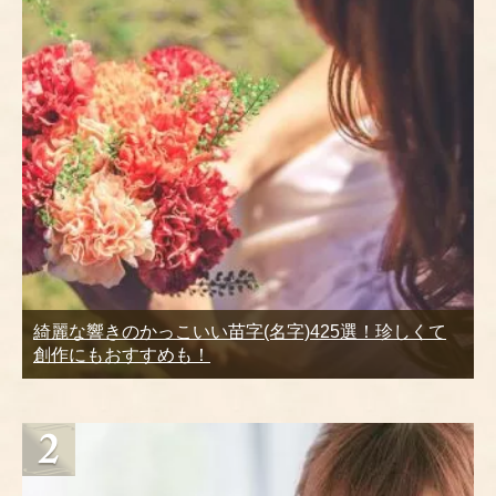
綺麗な響きのかっこいい苗字(名字)425選！珍しくて
創作にもおすすめも！