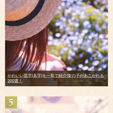
かわいい苗字(名字)を一覧で紹介!女の子があこがれる
200選！