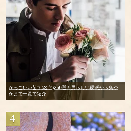
かっこいい苗字(名字)250選！男らしい硬派から爽や
かまで一覧で紹介