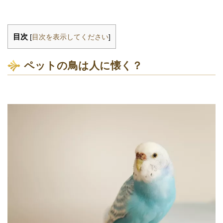
目次
[
目次を表示してください
]
ペットの鳥は人に懐く？