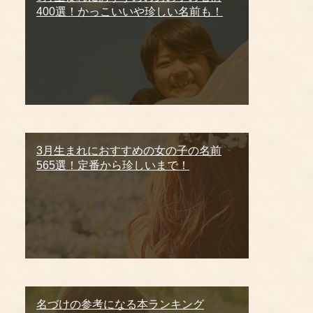
400選！かっこいいや珍しい名前も！
3月生まれにおすすめの女の子の名前
565選！定番から珍しいまで！
名づけの参考になる本ランキング