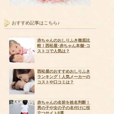
おすすめ記事はこちら♪
赤ちゃんのおしりふき徹底比
較！西松屋･赤ちゃん本舗･コ
ストコで人気は？
西松屋のおすすめおしりふき
ランキング！人気メーカーの
コストや口コミは？
赤ちゃんの名前を姓名判断！
男の子や女の子の名付けに役
立つサイト8選