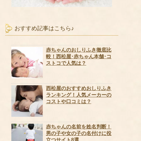
おすすめ記事はこちら♪
赤ちゃんのおしりふき徹底比
較！西松屋･赤ちゃん本舗･コ
ストコで人気は？
西松屋のおすすめおしりふき
ランキング！人気メーカーの
コストや口コミは？
赤ちゃんの名前を姓名判断！
男の子や女の子の名付けに役
立つサイト8選