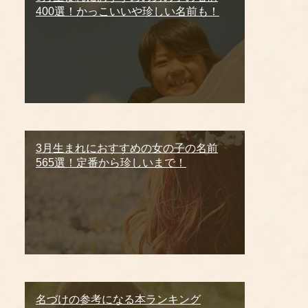
400選！かっこいいや珍しい名前も！
3月生まれにおすすめの女の子の名前
565選！定番から珍しいまで！
名づけの参考になる本ランキング