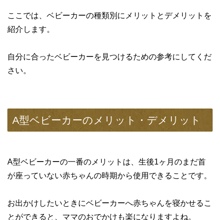
ですが、抱っこ紐も進化を遂げていて新生児から使える縦
抱きの抱っこ紐があるんですよ(^_^)今回は新生児から使え
ここでは、ベビーカーの種類別にメリットとデメリットを
る人気の抱っこ紐から、簡単に装着できて縦抱きができる
おすすめの抱っこ紐をご紹介し...
紹介します。
自分に合ったベビーカーを見つけるための参考にしてくだ
さい。
A型ベビーカーのメリット・デメリット
A型ベビーカーの一番のメリットは、生後1ヶ月のまだ首
が座っていない赤ちゃんの時期から使用できることです。
お出かけしたいときにベビーカーへ赤ちゃんを寝かせるこ
とができると、ママのおでかけも楽になりますよね。