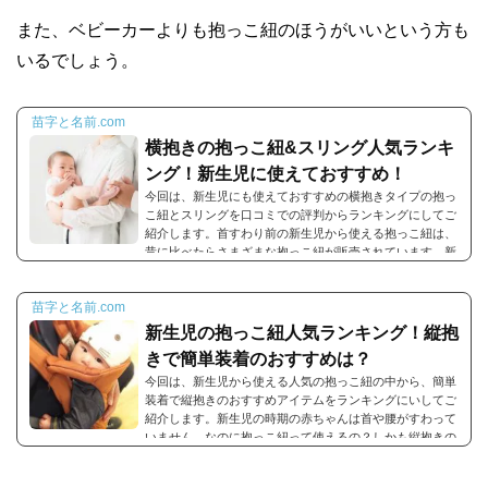
また、ベビーカーよりも抱っこ紐のほうがいいという方も
いるでしょう。
苗字と名前.com
横抱きの抱っこ紐&スリング人気ランキ
ング！新生児に使えておすすめ！
今回は、新生児にも使えておすすめの横抱きタイプの抱っ
こ紐とスリングを口コミでの評判からランキングにしてご
紹介します。首すわり前の新生児から使える抱っこ紐は、
昔に比べたらさまざまな抱っこ紐が販売されています。新
生児期の赤ちゃんを抱っこするとき、横抱きをすることが
多いですよね。赤ちゃんに負担がかからずに、赤ちゃんの
苗字と名前.com
お顔をすぐに確認することができるママも安心な横抱き♪こ
こからは、新生児におすすめの横抱き抱っこ紐とスリング
新生児の抱っこ紐人気ランキング！縦抱
について、特徴や口コミも見ながらご紹介していきたいと
きで簡単装着のおすすめは？
思います。横抱き抱っこ紐とス...
今回は、新生児から使える人気の抱っこ紐の中から、簡単
装着で縦抱きのおすすめアイテムをランキングにいしてご
紹介します。新生児の時期の赤ちゃんは首や腰がすわって
いません。なのに抱っこ紐って使えるの？しかも縦抱きの
抱っこ紐があるの？大丈夫かな・・・と思う人も多いでし
ょう。現在ママさんのお母さま世代なら考えられないこと