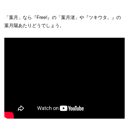
「葉月」なら『Free!』の「葉月渚」や『ツキウタ。』の
葉月陽あたりどうでしょう。