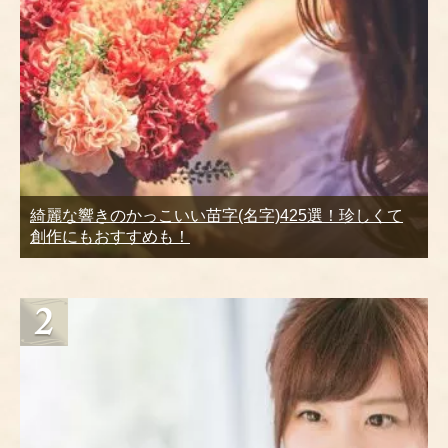
綺麗な響きのかっこいい苗字(名字)425選！珍しくて
創作にもおすすめも！