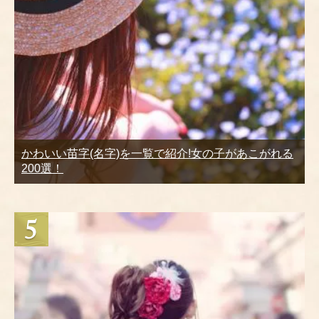
かわいい苗字(名字)を一覧で紹介!女の子があこがれる
200選！