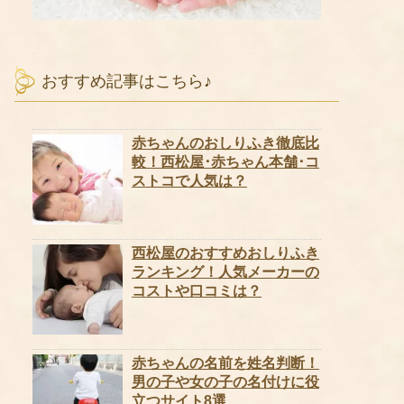
おすすめ記事はこちら♪
赤ちゃんのおしりふき徹底比
較！西松屋･赤ちゃん本舗･コ
ストコで人気は？
西松屋のおすすめおしりふき
ランキング！人気メーカーの
コストや口コミは？
赤ちゃんの名前を姓名判断！
男の子や女の子の名付けに役
立つサイト8選