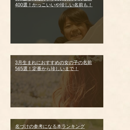
400選！かっこいいや珍しい名前も！
3月生まれにおすすめの女の子の名前
565選！定番から珍しいまで！
名づけの参考になる本ランキング