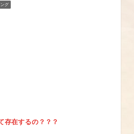
キング
って存在するの？？？