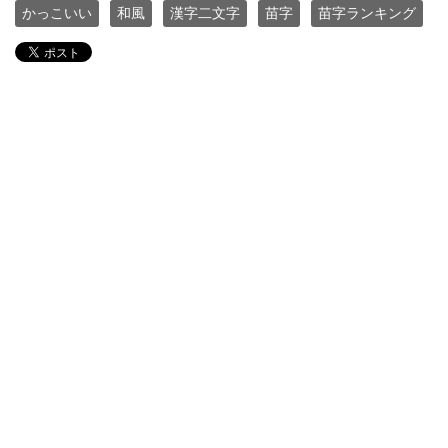
かっこいい
和風
漢字二文字
苗字
苗字ランキング