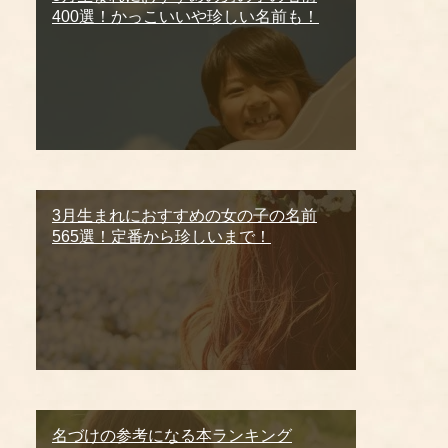
400選！かっこいいや珍しい名前も！
3月生まれにおすすめの女の子の名前
565選！定番から珍しいまで！
名づけの参考になる本ランキング