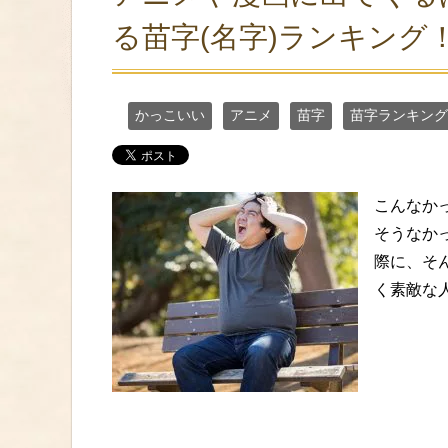
る苗字(名字)ランキング
かっこいい
アニメ
苗字
苗字ランキング
こんなか
そうなか
際に、そ
く素敵な人