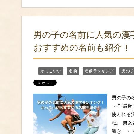
男の子の名前に人気の漢
おすすめの名前も紹介！
かっこいい
名前
名前ランキング
男の子
男の子の
～？ 最
使われる
ね。 男
響き・・