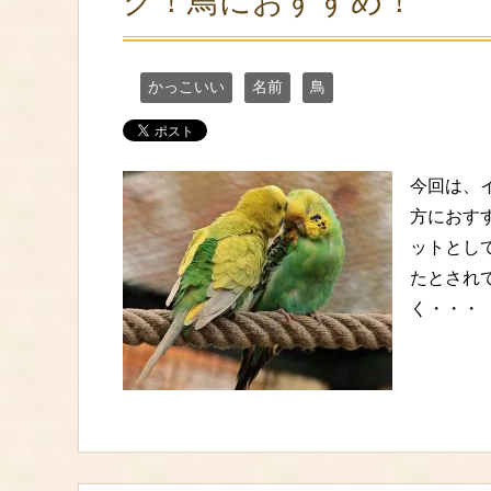
グ！鳥におすすめ！
かっこいい
名前
鳥
今回は、
方におす
ットとし
たとされ
く・・・