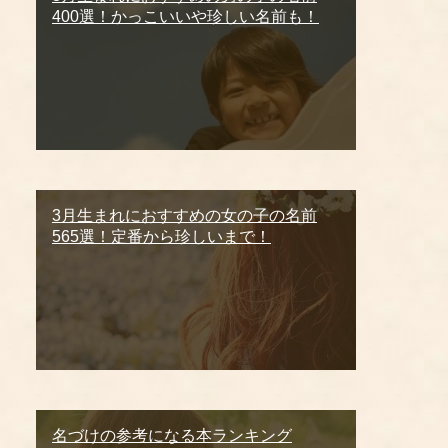
400選！かっこいいや珍しい名前も！
3月生まれにおすすめの女の子の名前
565選！定番から珍しいまで！
名づけの参考になる本ランキング