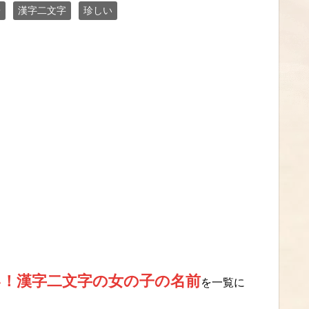
子
漢字二文字
珍しい
！漢字二文字の女の子の名前
を一覧に