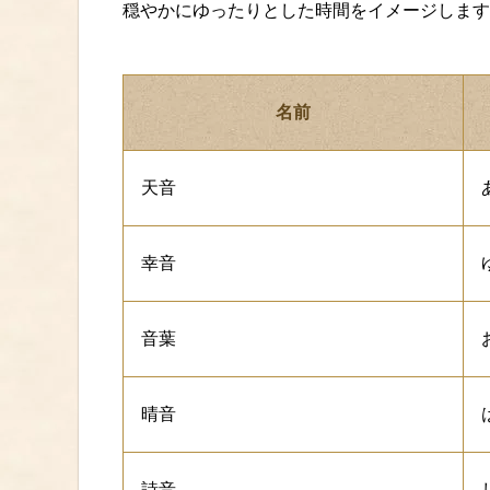
穏やかにゆったりとした時間をイメージします
名前
天音
幸音
音葉
晴音
詩音