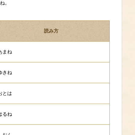
ね。
読み方
あまね
ゆきね
おとは
はるね
しおん