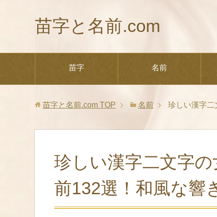
苗字と名前.com
苗字
名前
苗字と名前.com
TOP
名前
珍しい漢字二
珍しい漢字二文字の
前132選！和風な響