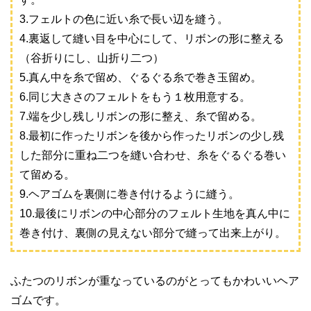
3.フェルトの色に近い糸で長い辺を縫う。
4.裏返して縫い目を中心にして、リボンの形に整える
（谷折りにし、山折り二つ）
5.真ん中を糸で留め、ぐるぐる糸で巻き玉留め。
6.同じ大きさのフェルトをもう１枚用意する。
7.端を少し残しリボンの形に整え、糸で留める。
8.最初に作ったリボンを後から作ったリボンの少し残
した部分に重ね二つを縫い合わせ、糸をぐるぐる巻い
て留める。
9.ヘアゴムを裏側に巻き付けるように縫う。
10.最後にリボンの中心部分のフェルト生地を真ん中に
巻き付け、裏側の見えない部分で縫って出来上がり。
ふたつのリボンが重なっているのがとってもかわいいヘア
ゴムです。